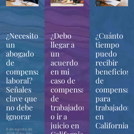
¿Necesito
¿Debo
¿Cuánto
un
llegar a
tiempo
abogado
un
puedo
de
acuerdo
recibir
compensación
en mi
beneficios
laboral?
caso de
de
Señales
compensación
compensac
clave que
de
para
no debe
trabajadores
trabajadore
ignorar
o ir a
en
juicio en
California?
9 de agosto de
2026
No hay