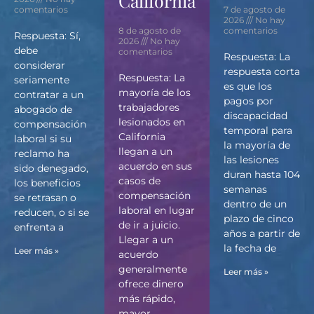
California?
comentarios
7 de agosto de
2026
No hay
8 de agosto de
comentarios
Respuesta: Sí,
2026
No hay
debe
comentarios
Respuesta: La
considerar
respuesta corta
Respuesta: La
seriamente
es que los
mayoría de los
contratar a un
pagos por
trabajadores
abogado de
discapacidad
lesionados en
compensación
temporal para
California
laboral si su
la mayoría de
llegan a un
reclamo ha
las lesiones
acuerdo en sus
sido denegado,
duran hasta 104
casos de
los beneficios
semanas
compensación
se retrasan o
dentro de un
laboral en lugar
reducen, o si se
plazo de cinco
de ir a juicio.
enfrenta a
años a partir de
Llegar a un
la fecha de
Leer más »
acuerdo
generalmente
Leer más »
ofrece dinero
más rápido,
mayor