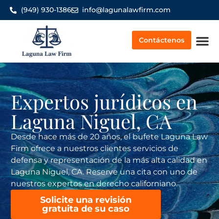
(949) 930-1386
info@lagunalawfirm.com
Contáctenos
Indemnización por acc
Quiénes so
Expertos jurídicos en
Laguna Niguel, CA
Desde hace más de 20 años, el bufete Laguna Law
Firm ofrece a nuestros clientes servicios de
defensa y representación de la más alta calidad en
Laguna Niguel, CA. Reserve una cita con uno de
nuestros expertos en derecho californiano.
Solicite una revisión
gratuita de su caso