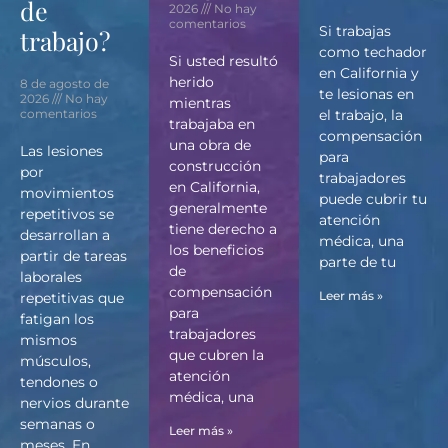
de
2026
No hay
comentarios
Si trabajas
trabajo?
como techador
Si usted resultó
en California y
herido
8 de agosto de
te lesionas en
2026
No hay
mientras
comentarios
el trabajo, la
trabajaba en
compensación
una obra de
Las lesiones
para
construcción
por
trabajadores
en California,
movimientos
puede cubrir tu
generalmente
repetitivos se
atención
tiene derecho a
desarrollan a
médica, una
los beneficios
partir de tareas
parte de tu
de
laborales
compensación
Leer más »
repetitivas que
para
fatigan los
trabajadores
mismos
que cubren la
músculos,
atención
tendones o
médica, una
nervios durante
semanas o
Leer más »
meses. En