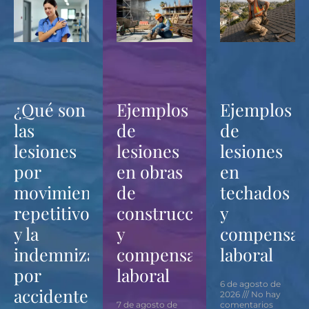
¿Qué son
Ejemplos
Ejemplos
las
de
de
lesiones
lesiones
lesiones
por
en obras
en
movimientos
de
techados
repetitivos
construcción
y
y la
y
compensac
indemnización
compensación
laboral
por
laboral
6 de agosto de
accidentes
2026
No hay
7 de agosto de
comentarios