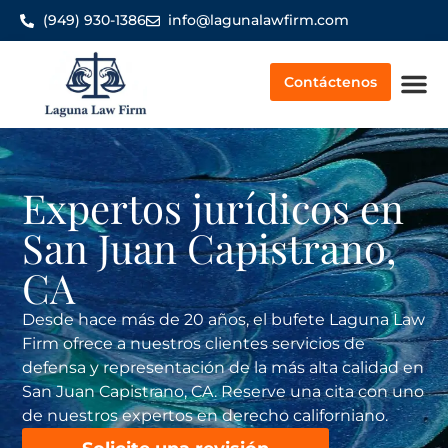
(949) 930-1386
info@lagunalawfirm.com
Contáctenos
Indemnización por acc
Quiénes so
Expertos jurídicos en
San Juan Capistrano,
CA
Desde hace más de 20 años, el bufete Laguna Law
Firm ofrece a nuestros clientes servicios de
defensa y representación de la más alta calidad en
San Juan Capistrano, CA. Reserve una cita con uno
de nuestros expertos en derecho californiano.