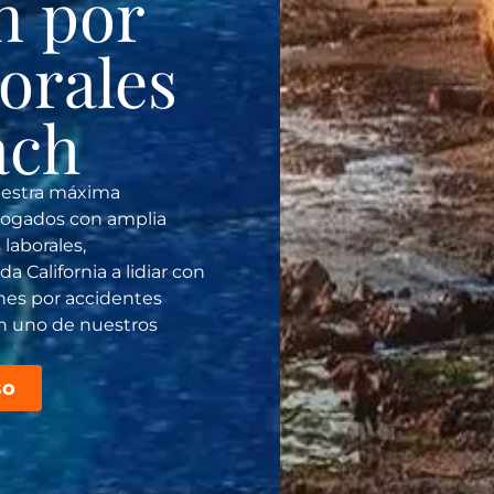
n por
orales
ach
uestra máxima
bogados con amplia
laborales,
California a lidiar con
nes por accidentes
on uno de nuestros
so