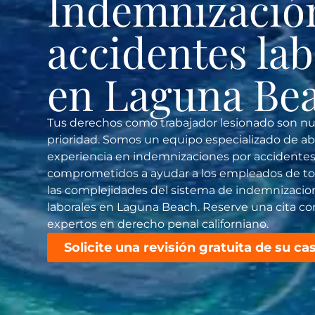
Indemnizació
accidentes lab
en Laguna Be
Tus derechos como trabajador lesionado son n
prioridad. Somos un equipo especializado de a
experiencia en indemnizaciones por accidentes 
comprometidos a ayudar a los empleados de toda 
las complejidades del sistema de indemnizacio
laborales en Laguna Beach. Reserve una cita c
expertos en derecho penal californiano.
Solicite una revisión gratuita de su ca