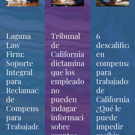
Laguna
Tribunal
6
Law
de
descalifica
Firm:
California
en
Soporte
dictamina
compensac
Integral
que los
para
para
empleadores
trabajadore
Reclamaciones
no
de
de
pueden
California:
Compensación
indagar
¿Qué le
para
información
puede
Trabajadores
sobre
impedir