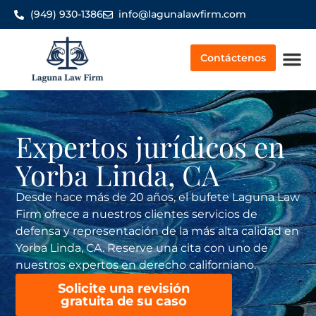
(949) 930-1386
info@lagunalawfirm.com
Contáctenos
Indemnización por acc
Quiénes so
Expertos jurídicos en
Yorba Linda, CA
Desde hace más de 20 años, el bufete Laguna Law
Firm ofrece a nuestros clientes servicios de
defensa y representación de la más alta calidad en
Yorba Linda, CA. Reserve una cita con uno de
nuestros expertos en derecho californiano.
Solicite una revisión
gratuita de su caso