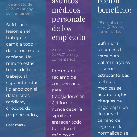
asuntos
recibir
1 de agosto de
médicos
beneficios?
2026
No hay
comentarios
personales
28 de julio de
Sufrir una
de los
2026
No hay
lesión en el
comentarios
empleados.
trabajo lo
Sufrir una
cambia todo
lesión en el
de la noche a la
29 de julio de
2026
No hay
trabajo en
mañana. Un
comentarios
California ya es
minuto estás
bastante
haciendo tu
Presentar un
estresante. Las
trabajo, al
reclamo de
facturas
siguiente estás
compensación
médicas se
lidiando con el
para
acumulan, los
dolor, citas
trabajadores en
cheques de
médicas,
California
pago dejan de
cheques de
nunca debería
llegar y el
pago perdidos,
significar
camino de
entregar todo
Leer más »
regreso a la
tu historial
normalidad se
médico en